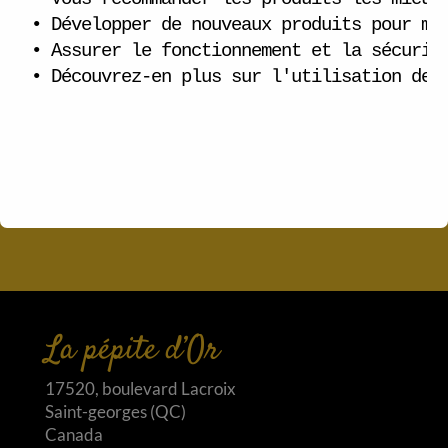
Ouverture du bar laitier de l’ouest!
• Développer de nouveaux produits pour mie
Bonjour tout le monde !
• Assurer le fonctionnement et la sécurité
• Découvrez-en plus sur l'utilisation des
(pas de titre)
Catégories
Emploi
Nouvelle
La pépite d’Or
17520, boulevard Lacroix
Saint-georges (QC)
Canada