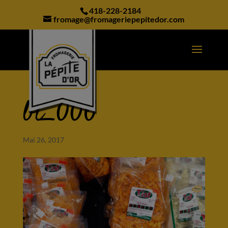
modal-check
418-228-2184
fromage@fromageriepepitedor.com
bt_006
Mai 26, 2017