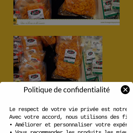
Politique de confidentialité
✕
Articles récents
Le respect de votre vie privée est notre p
Carte fidélité
Avec votre accord, nous utilisons des fich
• Améliorer et personnaliser votre expérie
Emploi disponible!
• Vous recommander les produits les mieux 