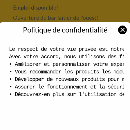
Emploi disponible!
Ouverture du bar laitier de l’ouest!
Bonjour tout le monde !
Politique de confidentialité
✕
(pas de titre)
Le respect de votre vie privée est notre p
Catégories
Avec votre accord, nous utilisons des fich
• Améliorer et personnaliser votre expérie
Emploi
• Vous recommander les produits les mieux 
Nouvelle
• Développer de nouveaux produits pour mie
• Assurer le fonctionnement et la sécurité
• Découvrez-en plus sur l'utilisation des
La pépite d’Or
17520, boulevard Lacroix