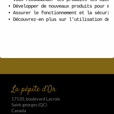
Ouverture du bar laitier de l’ouest!
• Développer de nouveaux produits pour mie
Bonjour tout le monde !
• Assurer le fonctionnement et la sécurité
• Découvrez-en plus sur l'utilisation des
(pas de titre)
Catégories
Emploi
Nouvelle
La pépite d’Or
17520, boulevard Lacroix
Saint-georges (QC)
Canada