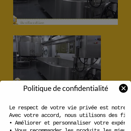
Politique de confidentialité
✕
Articles récents
Le respect de votre vie privée est notre p
Carte fidélité
Avec votre accord, nous utilisons des fich
• Améliorer et personnaliser votre expérie
Emploi disponible!
• Vous recommander les produits les mieux 