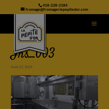
modal-check
418-228-2184
fromage@fromageriepepitedor.com
Ins_003
Août 27, 2019