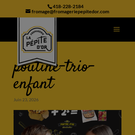
modal-check
418-228-2184
fromage@fromageriepepitedor.com
poutine-trio-
enfant
Juin 23, 2026