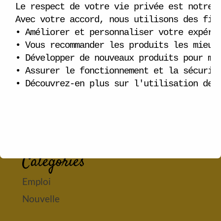
Le respect de votre vie privée est notre p
Avec votre accord, nous utilisons des fich
• Améliorer et personnaliser votre expérie
Articles récents
• Vous recommander les produits les mieux 
• Développer de nouveaux produits pour mie
Carte fidélité
• Assurer le fonctionnement et la sécurité
Emploi disponible!
• Découvrez-en plus sur l'utilisation des
Ouverture du bar laitier de l’ouest!
Bonjour tout le monde !
(pas de titre)
Catégories
Emploi
Nouvelle